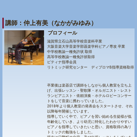
講師：仲上有美（なかがみゆみ）
プロフィール
滋賀県立石山高等学校音楽科卒業
大阪音楽大学音楽学部器楽学科ピアノ専攻 卒業
中学校教諭一種免許状 取得
高等学校教諭一種免許状取得
ピティナ指導会員
リトミック研究センター ディプロマB指導資格取得
卒業後は楽器店で講師をしながら個人教室を立ち上
げ、出張レッスン・聖歌隊・オルガニスト・レスト
ランピアニスト・依頼演奏・ホテルロビーコンサー
トをして音楽に携わっていました。
2018年より個人教室の発表会をスタートさせ、それ
以降毎年開催しています。
指導していく中で、ピアノを習い始める生徒様が低
年齢化していき、より幼児に特化したわかりやすい
ピアノを指導していきたいと思い、資格取得の為リ
トミックの勉強をしました。