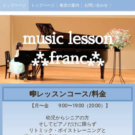
トップページ
トップページ
教室の案内
お問い合わせ
music lesson
⁂franc⁂
🎼レッスンコース/料金
【月〜金 9:00〜19:00（20:00）】
幼児からシニアの方
そしてピアノだけに限らず
リトミック・ボイストレーニングと