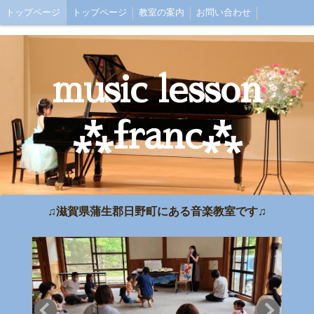
トップページ
トップページ
教室の案内
お問い合わせ
music lesson
⁂franc⁂
♫滋賀県蒲生郡日野町にある音楽教室です♫