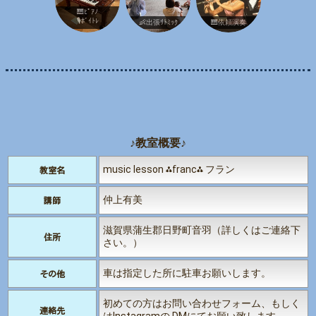
🎹ﾋﾟｱﾉ
🎙️ﾎﾞｲﾄﾚ
👶出張ﾘﾄﾐｯｸ
🎹依頼演奏
♪教室概要♪
music lesson ⁂franc⁂ フラン
教室名
仲上有美
講師
滋賀県蒲生郡日野町音羽（詳しくはご連絡下
住所
さい。）
車は指定した所に駐車お願いします。
その他
初めての方はお問い合わせフォーム、もしく
連絡先